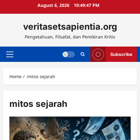
Skip
August 6, 2026
10:49:48 PM
to
content
veritasetsapientia.org
Pengetahuan, Filsafat, dan Pemikiran Kritis
Subscribe
Primary
Menu
Home
mitos sejarah
mitos sejarah