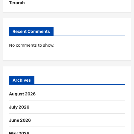
Terarah
Recent Comments
No comments to show.
Archives
August 2026
July 2026
June 2026
May 2026