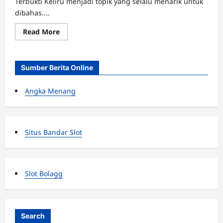
Terbukti Keliru menjadi topik yang selalu menarik untuk
dibahas....
Read
Read More
more
about
7
Mitos
Dunia
Sumber Berita Online
yang
Dianggap
Fakta,
Angka Menang
Padahal
Sudah
Terbukti
Keliru
Situs Bandar Slot
Slot Bolagg
Search