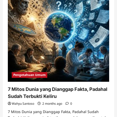
Pengetahuan Umum
7 Mitos Dunia yang Dianggap Fakta, Padahal
Sudah Terbukti Keliru
Wahyu Santoso
2 months ago
0
7 Mitos Dunia yang Dianggap Fakta, Padahal Sudah