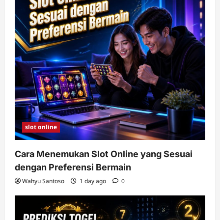
slot online
Cara Menemukan Slot Online yang Sesuai
dengan Preferensi Bermain
Wahyu Santoso
1 day ago
0