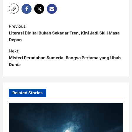
P
Previous:
o
Literasi Digital Bukan Sekadar Tren, Kini Jadi Skill Masa
s
Depan
t
Next:
Misteri Peradaban Sumeria, Bangsa Pertama yang Ubah
n
Dunia
a
v
i
Related Stories
g
a
t
i