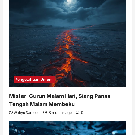
o
n
Pengetahuan Umum
Misteri Gurun Malam Hari, Siang Panas
Tengah Malam Membeku
Wahyu Santoso
3 months ago
0