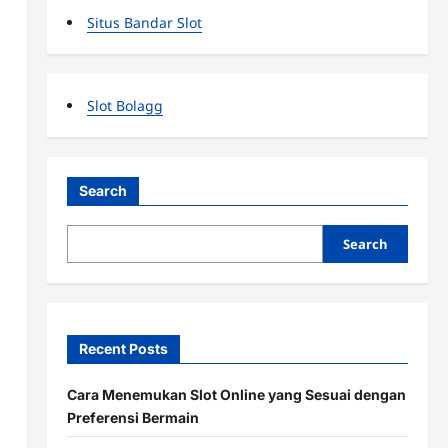
Situs Bandar Slot
Slot Bolagg
Search
Search
Recent Posts
Cara Menemukan Slot Online yang Sesuai dengan
Preferensi Bermain