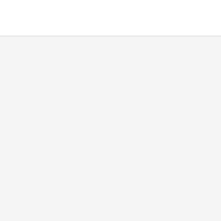
re
ut
e
ino
ine
baik
in
in
kin
u
n
aman