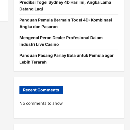
Prediksi Togel Sydney 4D Hari Ini, Angka Lama
Datang Lagi
Panduan Pemula Bermain Togel 4D: Kombinasi
Angka dan Pasaran
Mengenal Peran Dealer Profesional Dalam
Industri Live Casino
Panduan Pasang Parlay Bola untuk Pemula agar
Lebih Terarah
Recent Comments
No comments to show.