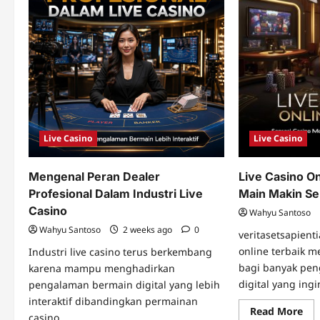
Live Casino
Live Casino
Mengenal Peran Dealer
Live Casino On
Profesional Dalam Industri Live
Main Makin S
Casino
Wahyu Santoso
Wahyu Santoso
2 weeks ago
0
veritasetsapienti
online terbaik m
Industri live casino terus berkembang
bagi banyak pe
karena mampu menghadirkan
digital yang ing
pengalaman bermain digital yang lebih
interaktif dibandingkan permainan
Re
Read More
casino...