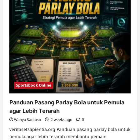
Casino
Sportsbook Online
Panduan Pasang Parlay Bola untuk Pemula
agar Lebih Terarah
Wahyu Santoso
2 weeks ago
0
veritasetsapientia.org Panduan pasang parlay bola untuk
pemula agar lebih terarah membantu pemain