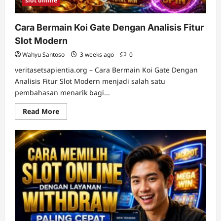
slot online
Cara Bermain Koi Gate Dengan Analisis Fitur
Slot Modern
Wahyu Santoso
3 weeks ago
0
veritasetsapientia.org – Cara Bermain Koi Gate Dengan
Analisis Fitur Slot Modern menjadi salah satu
pembahasan menarik bagi...
Read
Read More
more
about
Cara
Bermain
Koi
Gate
Dengan
Analisis
Fitur
Slot
Modern