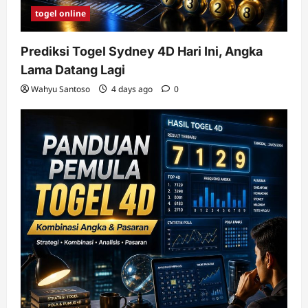
togel online
Prediksi Togel Sydney 4D Hari Ini, Angka
Lama Datang Lagi
Wahyu Santoso
4 days ago
0