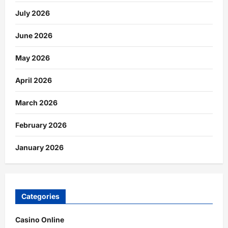
July 2026
June 2026
May 2026
April 2026
March 2026
February 2026
January 2026
Categories
Casino Online