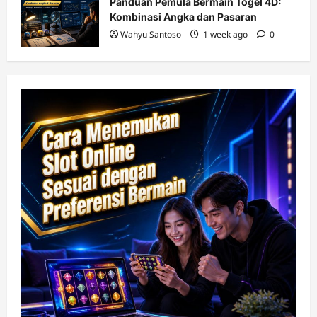
Panduan Pemula Bermain Togel 4D:
Kombinasi Angka dan Pasaran
Wahyu Santoso
1 week ago
0