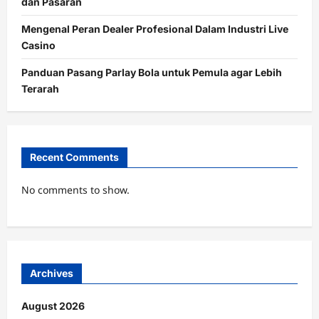
dan Pasaran
Mengenal Peran Dealer Profesional Dalam Industri Live
Casino
Panduan Pasang Parlay Bola untuk Pemula agar Lebih
Terarah
Recent Comments
No comments to show.
Archives
August 2026