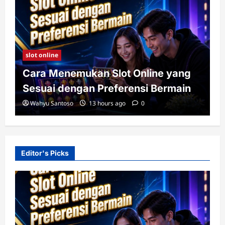
slot online
Cara Menemukan Slot Online yang
Sesuai dengan Preferensi Bermain
Wahyu Santoso
13 hours ago
0
Editor's Picks