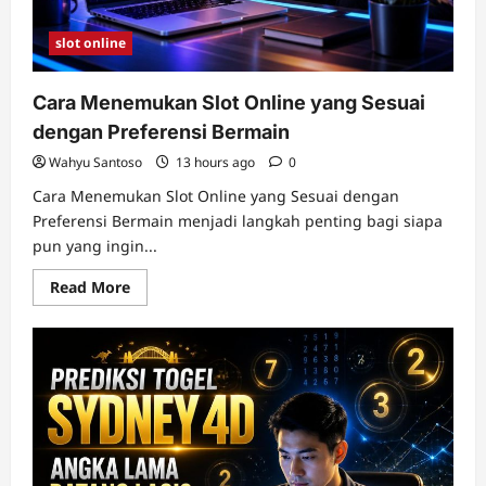
slot online
Cara Menemukan Slot Online yang Sesuai
dengan Preferensi Bermain
Wahyu Santoso
13 hours ago
0
Cara Menemukan Slot Online yang Sesuai dengan
Preferensi Bermain menjadi langkah penting bagi siapa
pun yang ingin...
Read
Read More
more
about
Cara
Menemukan
Slot
Online
yang
Sesuai
dengan
Preferensi
Bermain