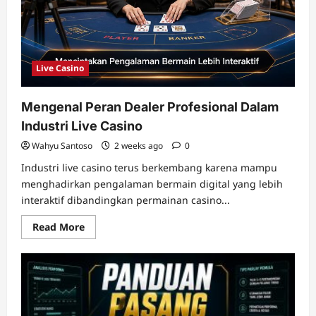
Live Casino
Mengenal Peran Dealer Profesional Dalam
Industri Live Casino
Wahyu Santoso
2 weeks ago
0
Industri live casino terus berkembang karena mampu
menghadirkan pengalaman bermain digital yang lebih
interaktif dibandingkan permainan casino...
Read
Read More
more
about
Mengenal
Peran
Dealer
Profesional
Dalam
Industri
Live