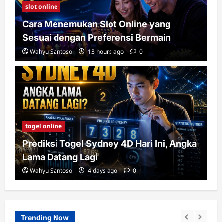
slot online
Cara Menemukan Slot Online yang
Sesuai dengan Preferensi Bermain
Wahyu Santoso
13 hours ago
0
togel online
Prediksi Togel Sydney 4D Hari Ini, Angka
Lama Datang Lagi
Wahyu Santoso
4 days ago
0
Trending Now