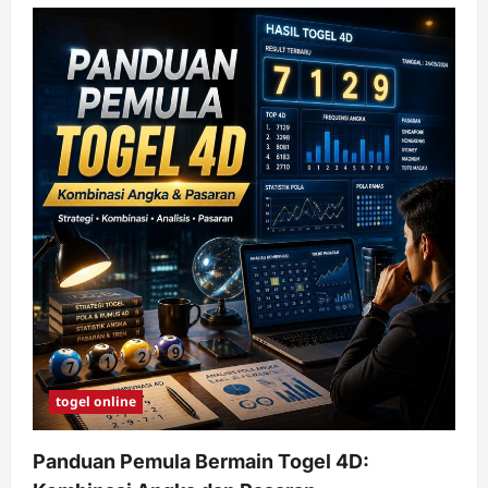
Prediksi
Togel
Sydney
4D
Hari
Ini,
Angka
Lama
Datang
Lagi
togel online
Panduan Pemula Bermain Togel 4D: