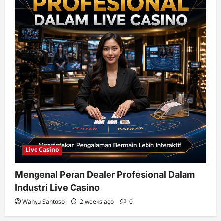
Live Casino
Mengenal Peran Dealer Profesional Dalam
Industri Live Casino
Wahyu Santoso
2 weeks ago
0