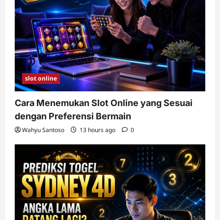
slot online
Cara Menemukan Slot Online yang Sesuai
dengan Preferensi Bermain
Wahyu Santoso
13 hours ago
0