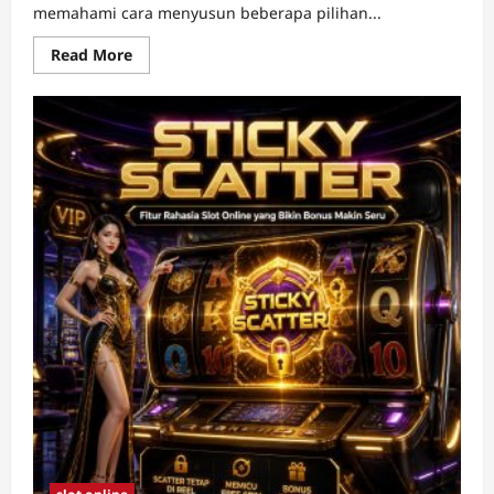
memahami cara menyusun beberapa pilihan...
Read
Read More
more
about
Panduan
Pasang
Parlay
Bola
untuk
Pemula
agar
Lebih
Terarah