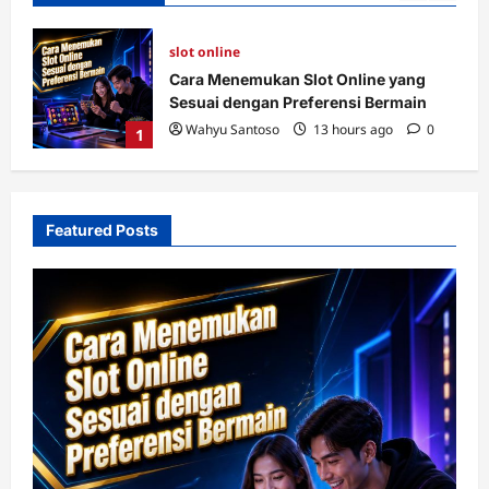
togel online
g
Prediksi Togel Sydney 4D Hari Ini,
n
Angka Lama Datang Lagi
0
Wahyu Santoso
4 days ago
0
2
Featured Posts