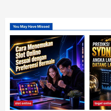
You May Have Missed
slot online
togel onli