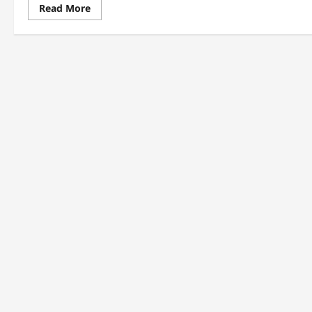
Read
Read More
more
about
7
Mitos
Dunia
yang
Dianggap
Fakta,
Padahal
Sudah
Terbukti
Keliru