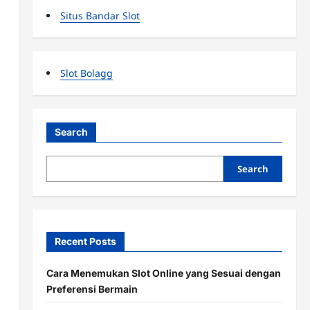
Situs Bandar Slot
Slot Bolagg
Search
Search
Recent Posts
Cara Menemukan Slot Online yang Sesuai dengan
Preferensi Bermain