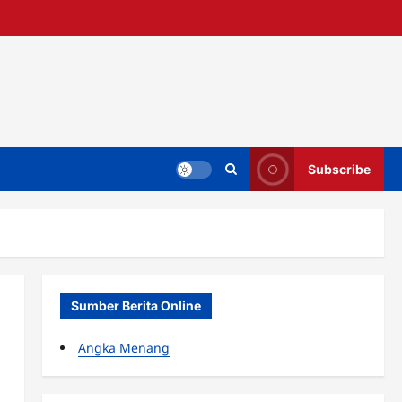
Subscribe
Sumber Berita Online
Angka Menang