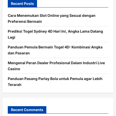
Recent Posts
Cara Menemukan Slot Online yang Sesuai dengan
Preferensi Bermain
Prediksi Togel Sydney 4D Hari Ini, Angka Lama Datang
Lagi
Panduan Pemula Bermain Togel 4D: Kombinasi Angka
dan Pasaran
Mengenal Peran Dealer Profesional Dalam Industri Live
Casino
Panduan Pasang Parlay Bola untuk Pemula agar Lebih
Terarah
Recent Comments