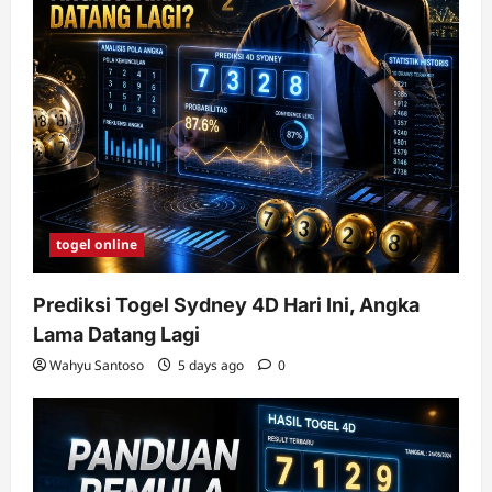
togel online
Prediksi Togel Sydney 4D Hari Ini, Angka
Lama Datang Lagi
Wahyu Santoso
5 days ago
0