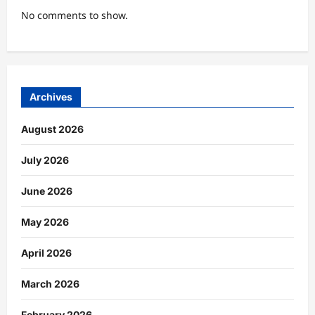
No comments to show.
Archives
August 2026
July 2026
June 2026
May 2026
April 2026
March 2026
February 2026