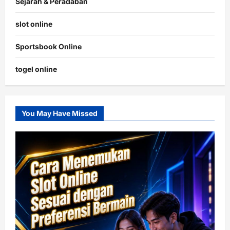
Sejarah & Peradaban
slot online
Sportsbook Online
togel online
You May Have Missed