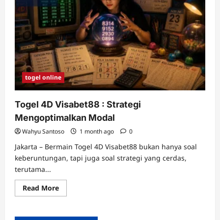
togel online
Togel 4D Visabet88 : Strategi
Mengoptimalkan Modal
Wahyu Santoso
1 month ago
0
Jakarta – Bermain Togel 4D Visabet88 bukan hanya soal
keberuntungan, tapi juga soal strategi yang cerdas,
terutama...
Read
Read More
more
about
Togel
4D