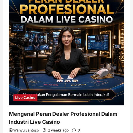
Live Casino
Mengenal Peran Dealer Profesional Dalam
Industri Live Casino
Wahyu Santoso
2 weeks ago
0