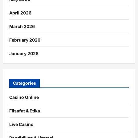
April 2026
March 2026
February 2026
January 2026
Categories
Casino Online
Filsafat & Etika
Live Casino
Pendidikan & Literasi