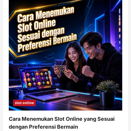
slot online
Cara Menemukan Slot Online yang Sesuai
dengan Preferensi Bermain