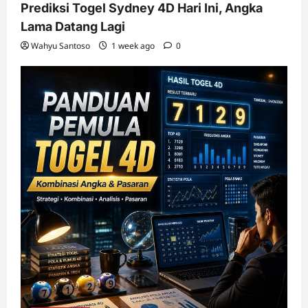
Prediksi Togel Sydney 4D Hari Ini, Angka
Lama Datang Lagi
Wahyu Santoso
1 week ago
0