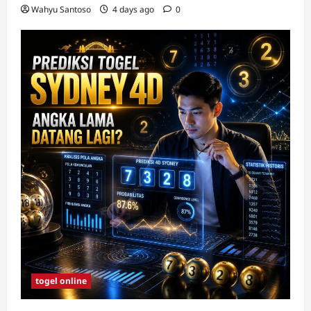
Wahyu Santoso
4 days ago
0
togel online