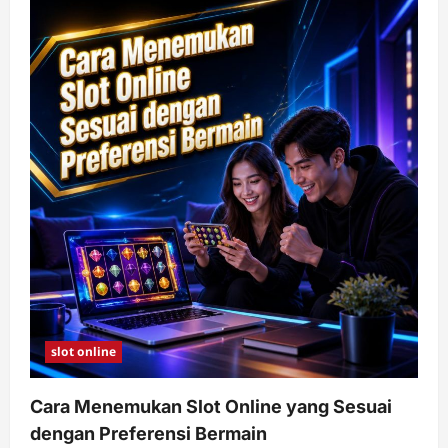
slot online
Cara Menemukan Slot Online yang Sesuai
dengan Preferensi Bermain