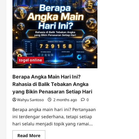
togel online
Berapa Angka Main Hari Ini?
Rahasia di Balik Tebakan Angka
yang Bikin Penasaran Setiap Hari
Wahyu Santoso
2 months ago
0
Berapa angka main hari ini? Pertanyaan
ini terdengar sederhana, tetapi setiap
hari selalu menjadi topik yang ramai...
Read
Read More