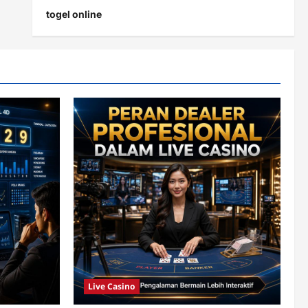
togel online
Live Casino