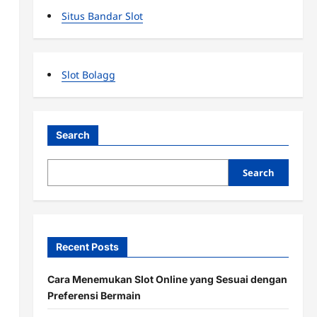
Situs Bandar Slot
Slot Bolagg
Search
Search
Recent Posts
Cara Menemukan Slot Online yang Sesuai dengan
Preferensi Bermain