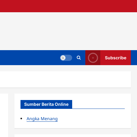
Subscribe
Sumber Berita Online
Angka Menang