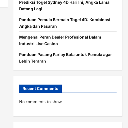
Prediksi Togel Sydney 4D Hari Ini, Angka Lama
Datang Lagi
Panduan Pemula Bermain Togel 4D: Kombinasi
Angka dan Pasaran
Mengenal Peran Dealer Profesional Dalam
Industri Live Casino
Panduan Pasang Parlay Bola untuk Pemula agar
Lebih Terarah
Recent Comments
No comments to show.