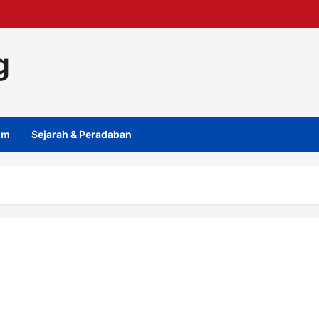
g
um
Sejarah & Peradaban