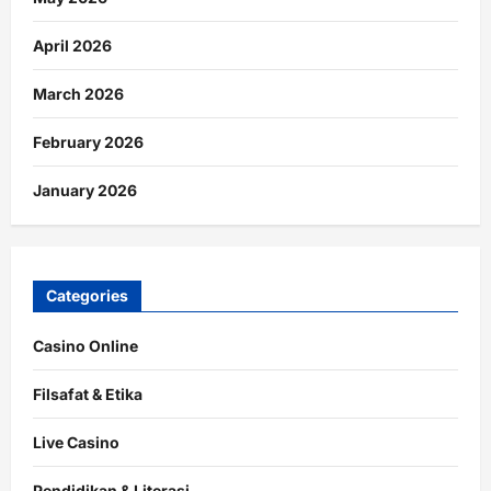
April 2026
March 2026
February 2026
January 2026
Categories
Casino Online
Filsafat & Etika
Live Casino
Pendidikan & Literasi