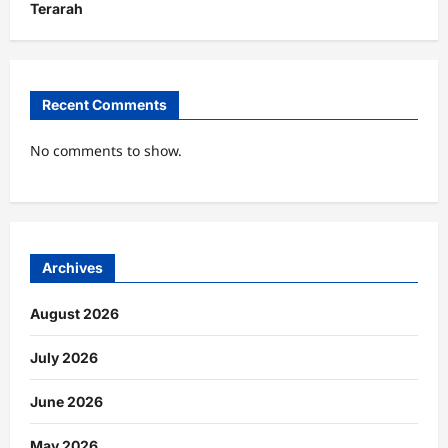
Terarah
Recent Comments
No comments to show.
Archives
August 2026
July 2026
June 2026
May 2026