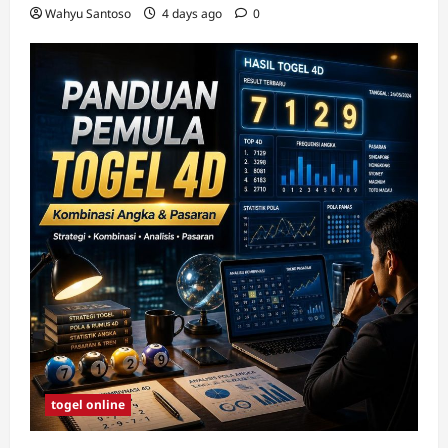
Wahyu Santoso
4 days ago
0
togel online