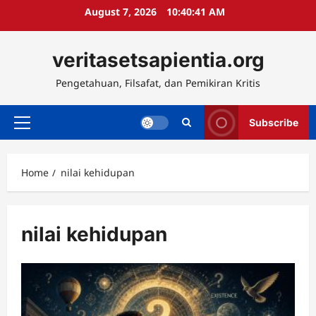
Skip
August 7, 2026
10:40:42 AM
to
content
veritasetsapientia.org
Pengetahuan, Filsafat, dan Pemikiran Kritis
Subscribe
Primary
Menu
Home
nilai kehidupan
nilai kehidupan