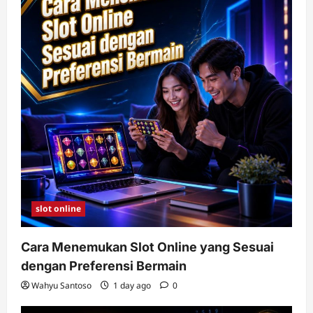
slot online
Cara Menemukan Slot Online yang Sesuai
dengan Preferensi Bermain
Wahyu Santoso
1 day ago
0