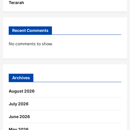
Terarah
Recent Comments
No comments to show.
Archives
August 2026
July 2026
June 2026
May 2026