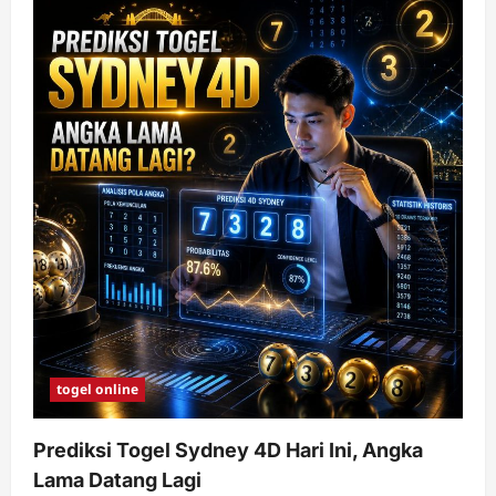
togel online
Prediksi Togel Sydney 4D Hari Ini, Angka
Lama Datang Lagi