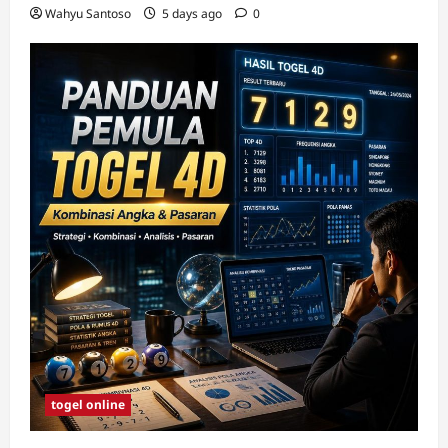
Wahyu Santoso
5 days ago
0
togel online