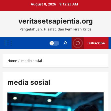
Skip
August 8, 2026
9:12:25 AM
to
content
veritasetsapientia.org
Pengetahuan, Filsafat, dan Pemikiran Kritis
Subscribe
Primary
Menu
Home
media sosial
media sosial