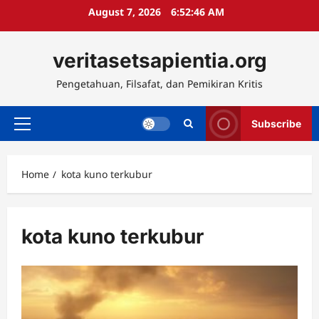
Skip
August 7, 2026
6:52:47 AM
to
content
veritasetsapientia.org
Pengetahuan, Filsafat, dan Pemikiran Kritis
Subscribe
Primary
Menu
Home
kota kuno terkubur
kota kuno terkubur