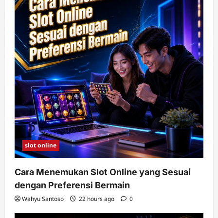
slot online
Cara Menemukan Slot Online yang Sesuai
dengan Preferensi Bermain
Wahyu Santoso
22 hours ago
0