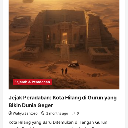
Sejarah & Peradaban
Jejak Peradaban: Kota Hilang di Gurun yang
Bikin Dunia Geger
Wahyu Santoso
3 months ago
0
Kota Hilang yang Baru Ditemukan di Tengah Gurun