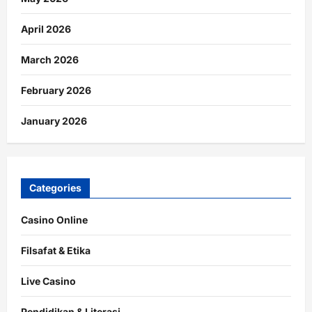
April 2026
March 2026
February 2026
January 2026
Categories
Casino Online
Filsafat & Etika
Live Casino
Pendidikan & Literasi