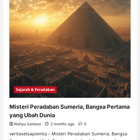
Sejarah & Peradaban
Misteri Peradaban Sumeria, Bangsa Pertama
yang Ubah Dunia
Wahyu Santoso
2 months ago
0
veritasetsapientia – Misteri Peradaban Sumeria, Bangsa