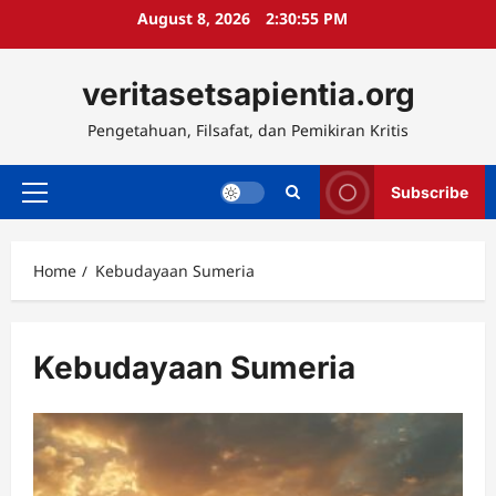
Skip
August 8, 2026
2:30:55 PM
to
content
veritasetsapientia.org
Pengetahuan, Filsafat, dan Pemikiran Kritis
Subscribe
Primary
Menu
Home
Kebudayaan Sumeria
Kebudayaan Sumeria