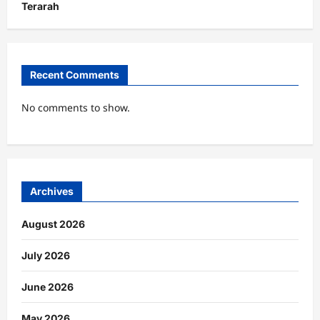
Terarah
Recent Comments
No comments to show.
Archives
August 2026
July 2026
June 2026
May 2026