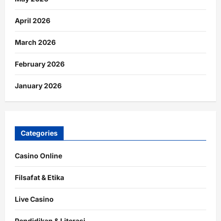
April 2026
March 2026
February 2026
January 2026
Categories
Casino Online
Filsafat & Etika
Live Casino
Pendidikan & Literasi