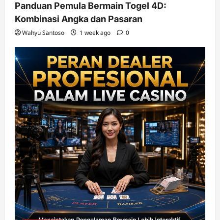
Panduan Pemula Bermain Togel 4D:
Kombinasi Angka dan Pasaran
Wahyu Santoso
1 week ago
0