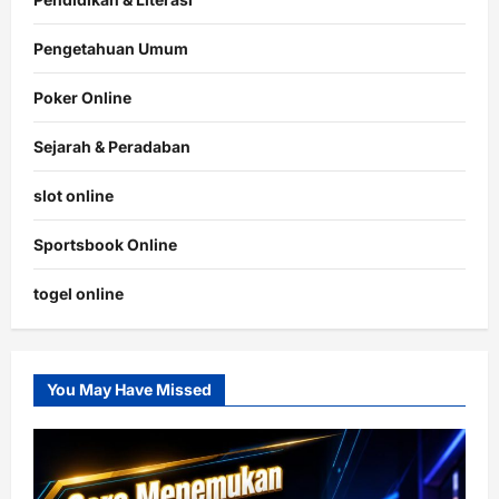
Pengetahuan Umum
Poker Online
Sejarah & Peradaban
slot online
Sportsbook Online
togel online
You May Have Missed