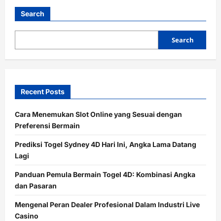
Search
Search
Recent Posts
Cara Menemukan Slot Online yang Sesuai dengan
Preferensi Bermain
Prediksi Togel Sydney 4D Hari Ini, Angka Lama Datang
Lagi
Panduan Pemula Bermain Togel 4D: Kombinasi Angka
dan Pasaran
Mengenal Peran Dealer Profesional Dalam Industri Live
Casino