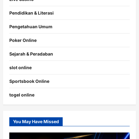
Pendidikan & Literasi
Pengetahuan Umum
Poker Online
Sejarah & Peradaban
slot online
Sportsbook Online
togel online
You May Have Missed