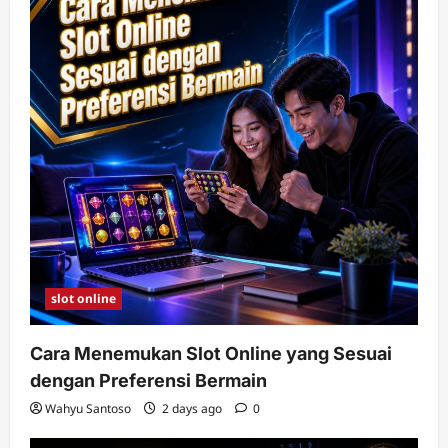
slot online
Cara Menemukan Slot Online yang Sesuai
dengan Preferensi Bermain
Wahyu Santoso
2 days ago
0