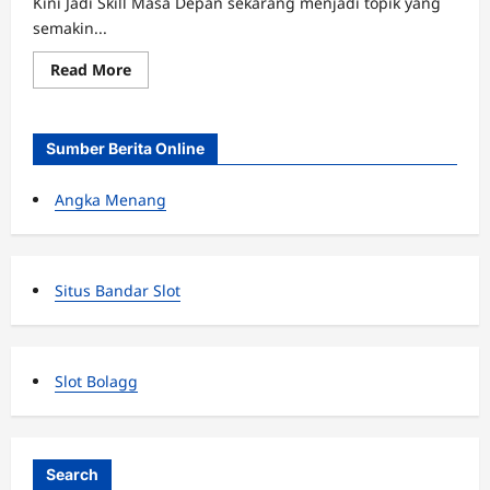
Kini Jadi Skill Masa Depan sekarang menjadi topik yang
semakin...
Read
Read More
more
about
Literasi
Digital
Bukan
Sumber Berita Online
Sekadar
Tren,
Kini
Angka Menang
Jadi
Skill
Masa
Depan
Situs Bandar Slot
Slot Bolagg
Search