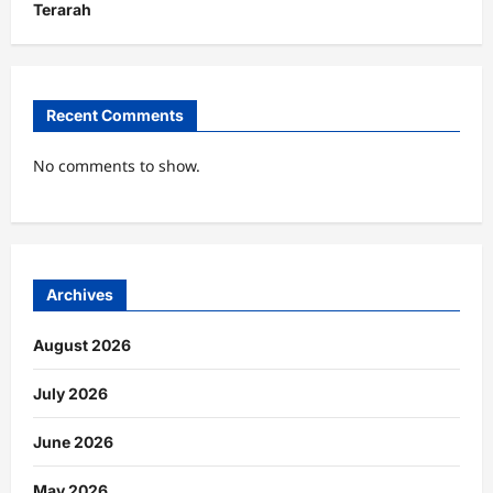
Terarah
Recent Comments
No comments to show.
Archives
August 2026
July 2026
June 2026
May 2026