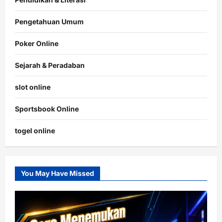
Pengetahuan Umum
Poker Online
Sejarah & Peradaban
slot online
Sportsbook Online
togel online
You May Have Missed