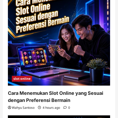
slot online
Cara Menemukan Slot Online yang Sesuai
dengan Preferensi Bermain
Wahyu Santoso
4 hours ago
0