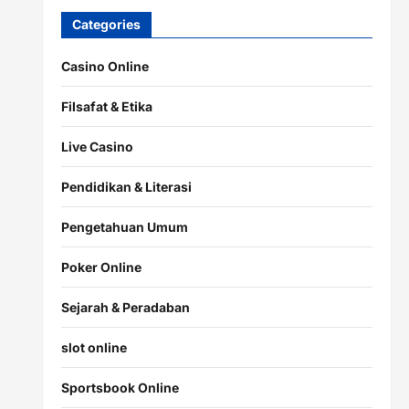
Categories
Casino Online
Filsafat & Etika
Live Casino
Pendidikan & Literasi
Pengetahuan Umum
Poker Online
Sejarah & Peradaban
slot online
Sportsbook Online