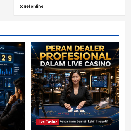
togel online
Live Casino