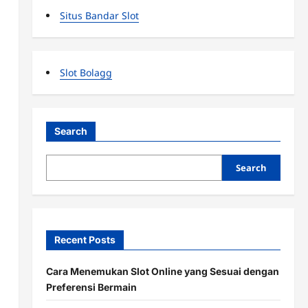
Situs Bandar Slot
Slot Bolagg
Search
Search
Recent Posts
Cara Menemukan Slot Online yang Sesuai dengan
Preferensi Bermain