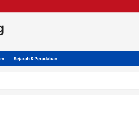
g
um
Sejarah & Peradaban