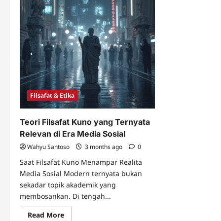
Filsafat & Etika
Teori Filsafat Kuno yang Ternyata
Relevan di Era Media Sosial
Wahyu Santoso
3 months ago
0
Saat Filsafat Kuno Menampar Realita
Media Sosial Modern ternyata bukan
sekadar topik akademik yang
membosankan. Di tengah...
Read
Read More