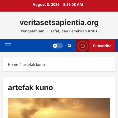
Skip
August 8, 2026
8:36:09 AM
to
content
veritasetsapientia.org
Pengetahuan, Filsafat, dan Pemikiran Kritis
Subscribe
Primary
Menu
Home
artefak kuno
artefak kuno