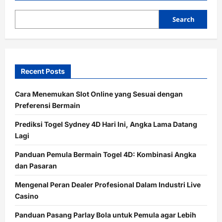
Search
Recent Posts
Cara Menemukan Slot Online yang Sesuai dengan
Preferensi Bermain
Prediksi Togel Sydney 4D Hari Ini, Angka Lama Datang
Lagi
Panduan Pemula Bermain Togel 4D: Kombinasi Angka
dan Pasaran
Mengenal Peran Dealer Profesional Dalam Industri Live
Casino
Panduan Pasang Parlay Bola untuk Pemula agar Lebih