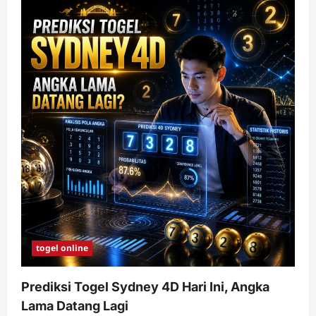
togel online
Prediksi Togel Sydney 4D Hari Ini, Angka
Lama Datang Lagi