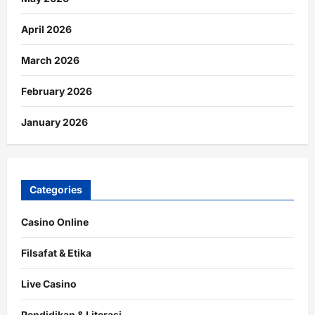
April 2026
March 2026
February 2026
January 2026
Categories
Casino Online
Filsafat & Etika
Live Casino
Pendidikan & Literasi