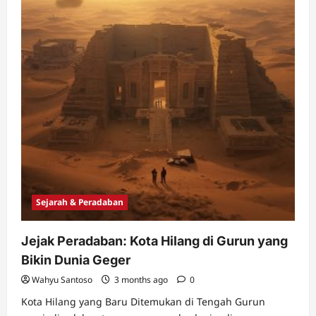
Sejarah & Peradaban
Jejak Peradaban: Kota Hilang di Gurun yang
Bikin Dunia Geger
Wahyu Santoso
3 months ago
0
Kota Hilang yang Baru Ditemukan di Tengah Gurun