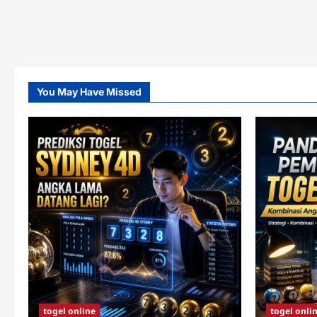
You May Have Missed
togel online
togel onli