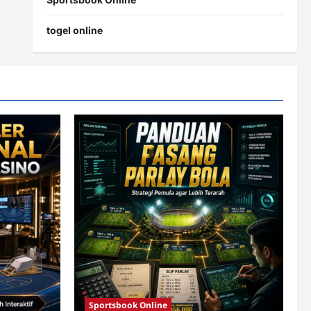
togel online
Sportsbook Online