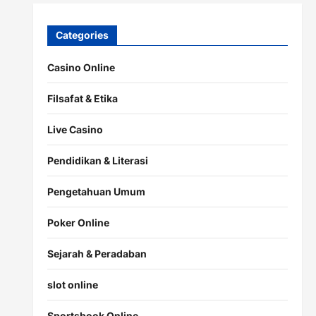
Categories
Casino Online
Filsafat & Etika
Live Casino
Pendidikan & Literasi
Pengetahuan Umum
Poker Online
Sejarah & Peradaban
slot online
Sportsbook Online