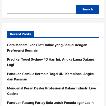
Search
Recent Posts
Cara Menemukan Slot Online yang Sesuai dengan
Preferensi Bermain
Prediksi Togel Sydney 4D Hari Ini, Angka Lama Datang
Lagi
Panduan Pemula Bermain Togel 4D: Kombinasi Angka
dan Pasaran
Mengenal Peran Dealer Profesional Dalam Industri Live
Casino
Panduan Pasang Parlay Bola untuk Pemula agar Lebih