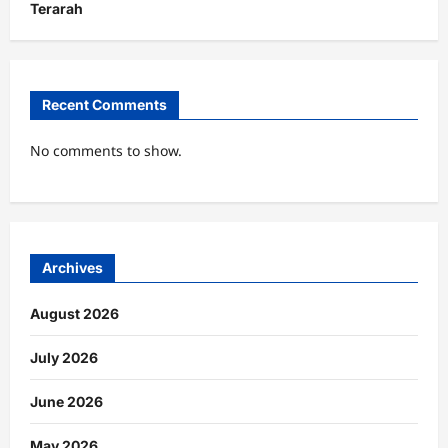
Terarah
Recent Comments
No comments to show.
Archives
August 2026
July 2026
June 2026
May 2026