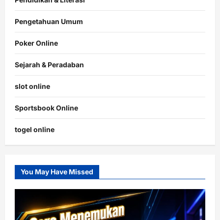
Pengetahuan Umum
Poker Online
Sejarah & Peradaban
slot online
Sportsbook Online
togel online
You May Have Missed