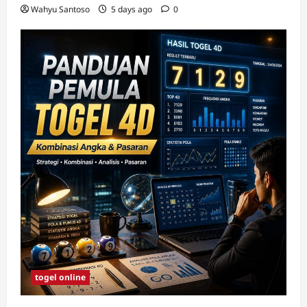
Wahyu Santoso
5 days ago
0
togel online