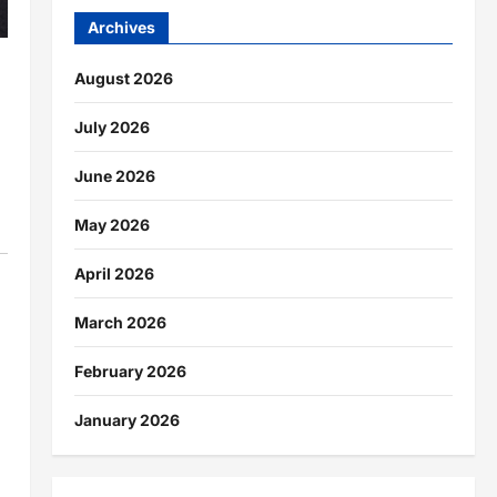
Archives
August 2026
July 2026
June 2026
May 2026
April 2026
March 2026
February 2026
January 2026