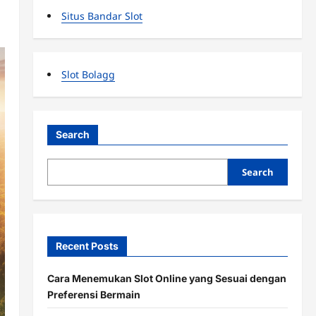
Situs Bandar Slot
Slot Bolagg
Search
Search
Recent Posts
Cara Menemukan Slot Online yang Sesuai dengan
Preferensi Bermain