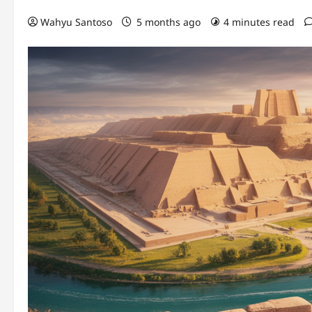
Wahyu Santoso
5 months ago
4 minutes read