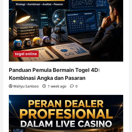
togel online
Panduan Pemula Bermain Togel 4D:
Kombinasi Angka dan Pasaran
Wahyu Santoso
1 week ago
0