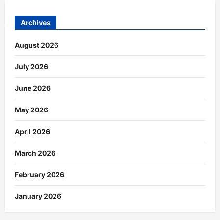
Archives
August 2026
July 2026
June 2026
May 2026
April 2026
March 2026
February 2026
January 2026