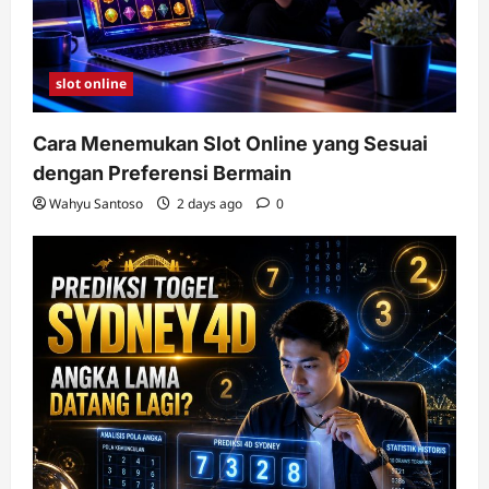
slot online
Cara Menemukan Slot Online yang Sesuai
dengan Preferensi Bermain
Wahyu Santoso
2 days ago
0