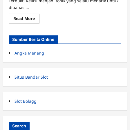
Terbukti Keliru menjadi topik yang selalu menarik untuk
dibahas....
Read
Read More
more
about
7
Mitos
Dunia
Sumber Berita Online
yang
Dianggap
Fakta,
Angka Menang
Padahal
Sudah
Terbukti
Keliru
Situs Bandar Slot
Slot Bolagg
Search