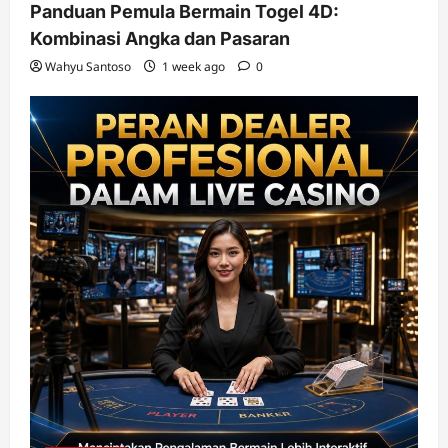
Panduan Pemula Bermain Togel 4D:
Kombinasi Angka dan Pasaran
Wahyu Santoso
1 week ago
0