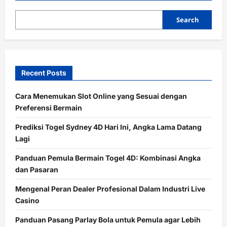
Search
Recent Posts
Cara Menemukan Slot Online yang Sesuai dengan
Preferensi Bermain
Prediksi Togel Sydney 4D Hari Ini, Angka Lama Datang
Lagi
Panduan Pemula Bermain Togel 4D: Kombinasi Angka
dan Pasaran
Mengenal Peran Dealer Profesional Dalam Industri Live
Casino
Panduan Pasang Parlay Bola untuk Pemula agar Lebih