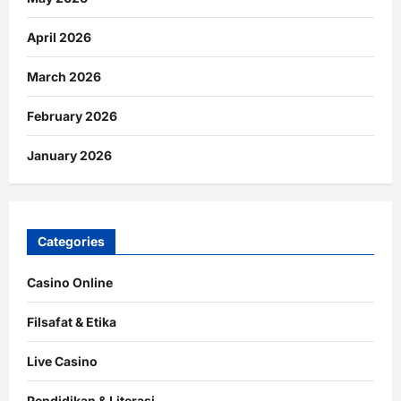
April 2026
March 2026
February 2026
January 2026
Categories
Casino Online
Filsafat & Etika
Live Casino
Pendidikan & Literasi